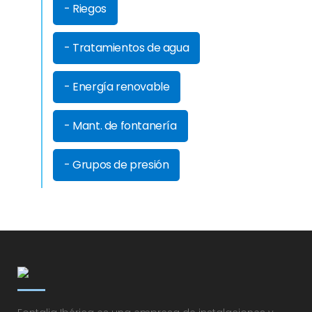
- Riegos
- Tratamientos de agua
- Energía renovable
- Mant. de fontanería
- Grupos de presión