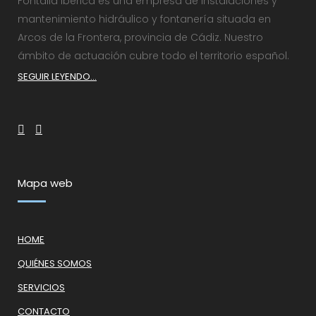
Fontalia Ibérica es una empresa de instalaciones y
mantenimiento hidráulico y fontanería situada en
Arcos de la Frontera, provincia de Cádiz. Nuestro
ámbito de actuación cubre todo el territorio español.
SEGUIR LEYENDO...
Mapa web
HOME
QUIÉNES SOMOS
SERVICIOS
CONTACTO