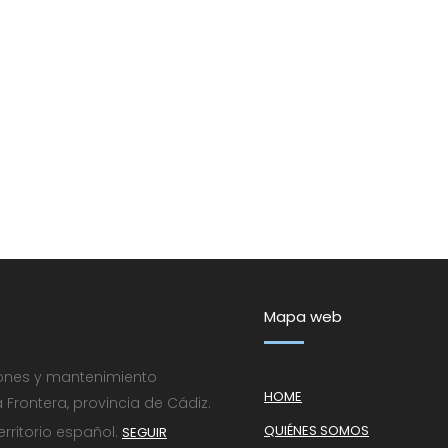
Mapa web
iones y mantenimiento
HOME
 Frontera, provincia de Cádiz.
QUIÉNES SOMOS
rritorio español.
SEGUIR