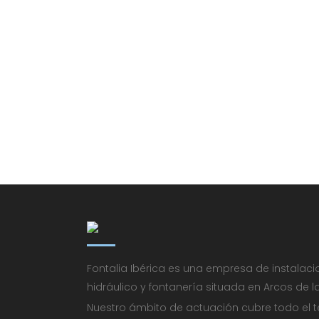
Fontalia Ibérica es una empresa de instalac
hidráulico y fontanería situada en Arcos de la
Nuestro ámbito de actuación cubre todo el te